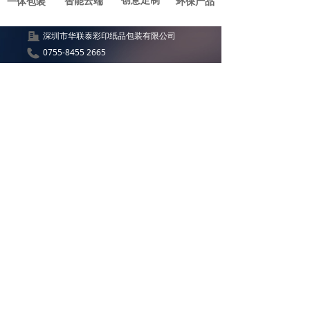
创意定制
智能云端
一体包装
环保产品
深圳市华联泰彩印纸品包装有限公司
0755-8455 2665
广东省深圳市深圳市龙岗区吉华街道甘坑社区
秀峰工业城A6栋3B
135 3080 2297
sysycy@126.com
464922768
版权所有 ©
深圳市华联泰彩印纸品包装有限公司
粤ICP备2020117156号
本网站由阿里云提供云计算及安全服务