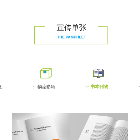
宣传单张
THE PAMPHLET
盒
ꀅ
物流彩箱
ꀅ
书本刊物