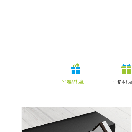
ꀅ
精品礼盒
ꀅ
彩印礼