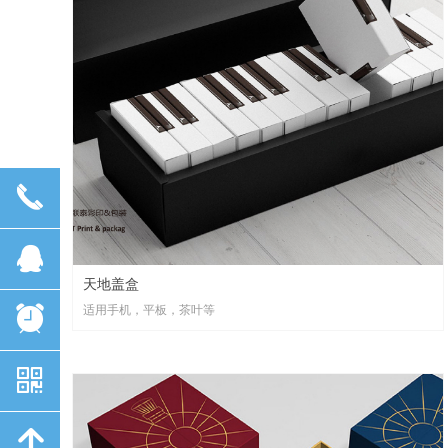
끅
뀩
天地盖盒
适用手机，平板，茶叶等
뀥
낃
녕