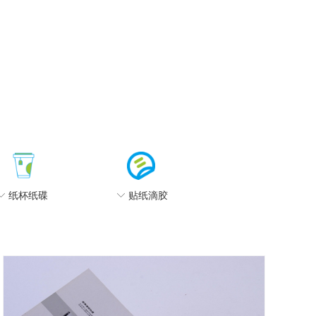
ꀅ
纸杯纸碟
ꀅ
贴纸滴胶