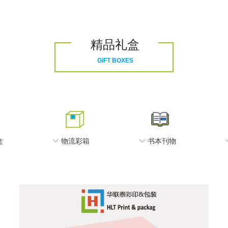
精品礼盒
GIFT BOXES
盒
ꀅ
物流彩箱
ꀅ
书本刊物