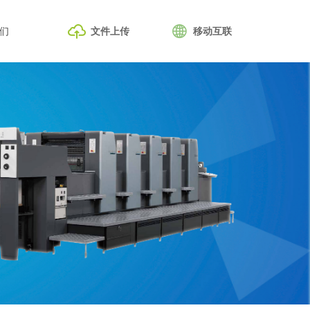
ꁶ
ꄓ
们
文件上传
移动互联
们