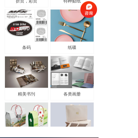
折页，彩页
特种贴纸
条码
纸碟
精美书刊
各类画册